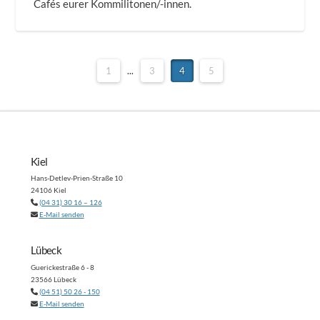
Cafés eurer Kommilitonen/-innen.
1
...
3
4
5
Kiel
Hans-Detlev-Prien-Straße 10
24106 Kiel
(04 31) 30 16 – 126
E-Mail senden
Lübeck
Guerickestraße 6 - 8
23566 Lübeck
(04 51) 50 26 - 150
E-Mail senden