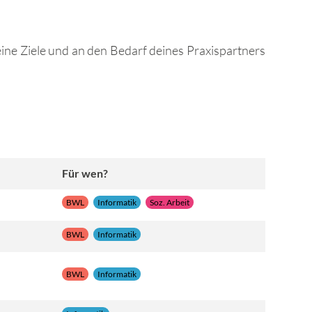
ne Ziele und an den Bedarf deines Praxispartners
Für wen?
BWL
Informatik
Soz. Arbeit
BWL
Informatik
BWL
Informatik