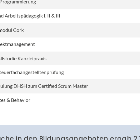
 Programmierung
d Arbeitspädagogik I, II & III
modul Cork
jektmanagement
lstudie Kanzleipraxis
Steuerfachangestelltenprüfung
hulung DHSH zum Certified Scrum Master
ytes & Behavior