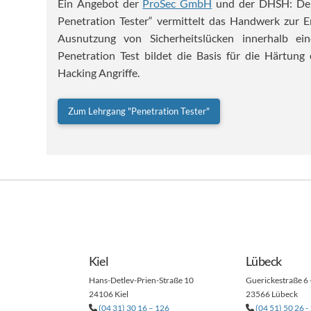
Ein Angebot der
ProSec GmbH
und der DHSH: Der 
Penetration Tester“ vermittelt das Handwerk zur E
Ausnutzung von Sicherheitslücken innerhalb ein
Penetration Test bildet die Basis für die Härtung 
Hacking Angriffe.
Zum Lehrgang "Penetration Tester"
Kiel
Lübeck
Hans-Detlev-Prien-Straße 10
Guerickestraße 6 
24106 Kiel
23566 Lübeck
(04 31) 30 16 – 126
(04 51) 50 26 -