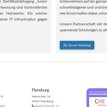
Unternehmen auf der ganzen 
Zertifikatslehrgang „Junior
schnelllebigeren und unsic
rkennung und kontrollierten
wie Scrum helfen dabei, schn
es Netzwerks. Ein solcher
einer IT Infrastruktur gegen
Unsere Partnerschaft mit de
spannende Schulungen zu att
Zur Scrum-Schulung
Flensburg
- 8
Heinrichstr. 16
24937 Flensburg
 150
(04 61) 5 03 39 - 17