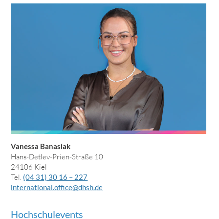
Vanessa Banasiak
Hans-Detlev-Prien-Straße 10
24106 Kiel
Tel.
(04 31) 30 16 – 227
international.office@dhsh.de
Hochschulevents