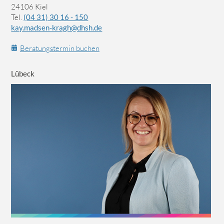
24106 Kiel
Tel.
(04 31) 30 16 - 150
kay.madsen-kragh@dhsh.de
Beratungstermin buchen
Lübeck