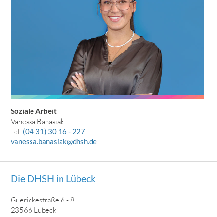
Soziale Arbeit
Vanessa Banasiak
Tel.
(04 31) 30 16 - 227
vanessa.banasiak@dhsh.de
Die DHSH in Lübeck
Guerickestraße 6 - 8
23566 Lübeck