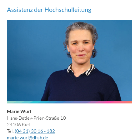
Assistenz der Hochschulleitung
Marie Wurl
Hans-Detlev-Prien-Straße 10
24106 Kiel
Tel.
(04 31) 30 16 - 182
marie.wurl@dhsh.de