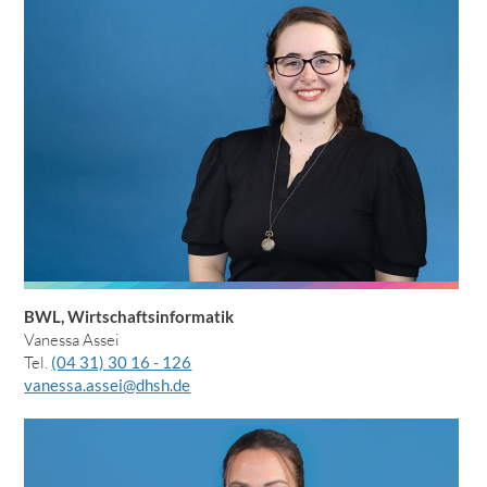
BWL, Wirtschaftsinformatik
Vanessa Assei
Tel.
(04 31) 30 16 - 126
vanessa.assei@dhsh.de