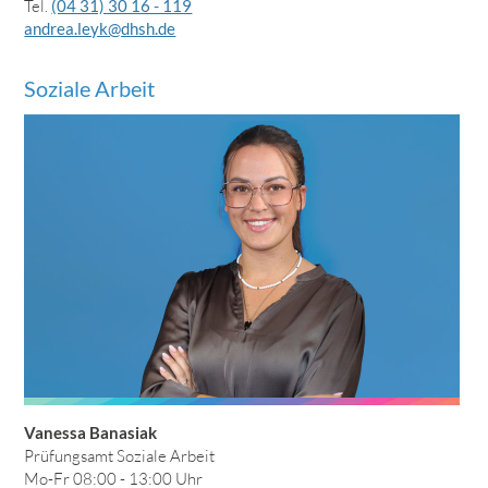
Tel.
(04 31) 30 16 - 119
andrea.leyk@dhsh.de
Soziale Arbeit
Vanessa Banasiak
Prüfungsamt Soziale Arbeit
Mo-Fr 08:00 - 13:00 Uhr