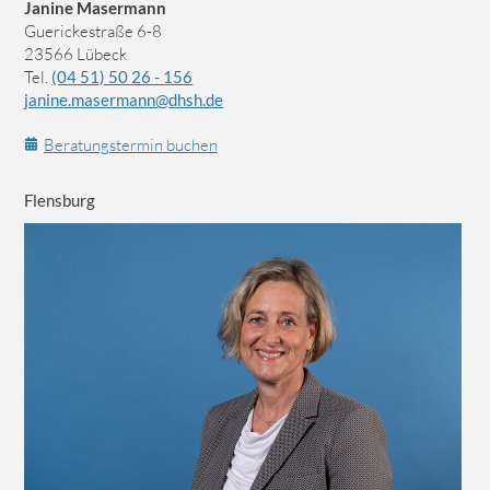
Janine Masermann
Guerickestraße 6-8
23566 Lübeck
Tel.
(04 51) 50 26 - 156
janine.masermann@dhsh.de
Beratungstermin buchen
Flensburg