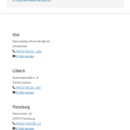
Kiel
Hans-Detlev-Prien-Straße 10
24106 Kiel
(04 31) 30 16 – 126
E-Mail senden
Lübeck
Guerickestraße 6 - 8
23566 Lübeck
(04 51) 50 26 - 150
E-Mail senden
Flensburg
Heinrichstr. 16
24937 Flensburg
(04 61) 5 03 39 - 17
E-Mail senden