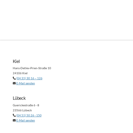
Kiel
Hans-Detlev-Prien-Straße 10
24106 Kiel
(04 31) 30 16 – 126
E-Mail senden
Lübeck
Guerickestraße 6 - 8
23566 Lübeck
(04 51) 50 26 - 150
E-Mail senden