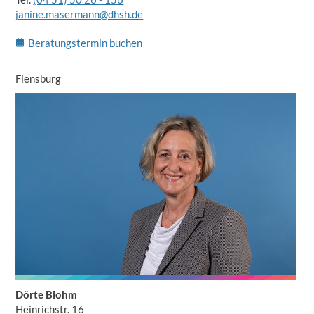
janine.masermann@dhsh.de
Beratungstermin buchen
Flensburg
Dörte Blohm
Heinrichstr. 16