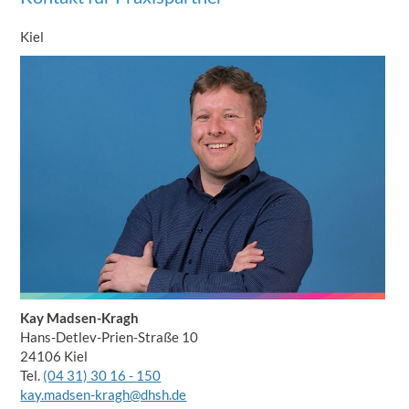
Kiel
Kay Madsen-Kragh
Hans-Detlev-Prien-Straße 10
24106 Kiel
Tel.
(04 31) 30 16 - 150
kay.madsen-kragh@dhsh.de