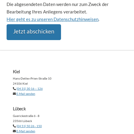
Bitte
Die abgesendeten Daten werden nur zum Zweck der
lasse
Bearbeitung Ihres Anliegens verarbeitet.
dieses
Hier geht es zu unseren Datenschutzhinweisen
.
Feld
leer.
Kiel
Hans-Detlev-Prien-Straße 10
24106 Kiel
(04 31) 30 16 – 126
E-Mail senden
Lübeck
Guerickestraße 6 - 8
23566 Lübeck
(04 51) 50 26 - 150
E-Mail senden