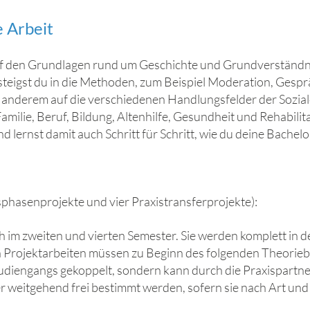
e Arbeit
auf den Grundlagen rund um Geschichte und Grundverständnis
steigst du in die Methoden, zum Beispiel Moderation, Ges
anderem auf die verschiedenen Handlungsfelder der Sozialen
Familie, Beruf, Bildung, Altenhilfe, Gesundheit und Rehabilit
ernst damit auch Schritt für Schritt, wie du deine Bachelor
sphasenprojekte und vier Praxistransferprojekte):
ch im zweiten und vierten Semester. Sie werden komplett in
en Projektarbeiten müssen zu Beginn des folgenden Theorie
tudiengangs gekoppelt, sondern kann durch die Praxispartne
r weitgehend frei bestimmt werden, sofern sie nach Art u