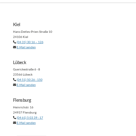
Kiel
Hans-Detlev-Prien-Straße 10
24106 Kiel
(04 31) 30 16 – 126
E-Mail senden
Lübeck
Guerickestraße 6 - 8
23566 Lübeck
(04 51) 50 26 - 150
E-Mail senden
Flensburg
Heinrichstr. 16
24937 Flensburg
(04 61) 5 03 39 - 17
E-Mail senden