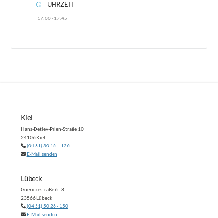
UHRZEIT
17:00 - 17:45
Kiel
Hans-Detlev-Prien-Straße 10
24106 Kiel
(04 31) 30 16 – 126
E-Mail senden
Lübeck
Guerickestraße 6 - 8
23566 Lübeck
(04 51) 50 26 - 150
E-Mail senden