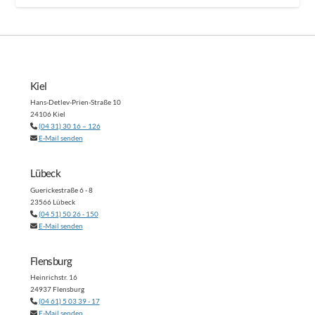
Kiel
Hans-Detlev-Prien-Straße 10
24106 Kiel
(04 31) 30 16 – 126
E-Mail senden
Lübeck
Guerickestraße 6 - 8
23566 Lübeck
(04 51) 50 26 - 150
E-Mail senden
Flensburg
Heinrichstr. 16
24937 Flensburg
(04 61) 5 03 39 - 17
E-Mail senden