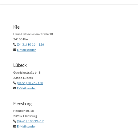
Kiel
Hans-Detlev-Prien-Straße 10
24106 Kiel
(04 31) 30 16 – 126
E-Mail senden
Lübeck
Guerickestraße 6 - 8
23566 Lübeck
(04 51) 50 26 - 150
E-Mail senden
Flensburg
Heinrichstr. 16
24937 Flensburg
(04 61) 5 03 39 - 17
E-Mail senden