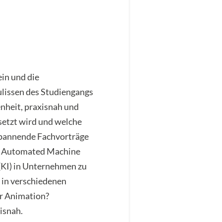
in und die
ulissen des Studiengangs
enheit, praxisnah und
setzt wird und welche
 Spannende Fachvorträge
lft Automated Machine
 (KI) in Unternehmen zu
 in verschiedenen
er Animation?
isnah.