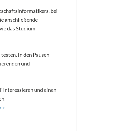
tschaftsinformatikers, bei
Die anschließende
 wie das Studium
u testen. In den Pausen
zierenden und
IT interessieren und einen
en.
.de