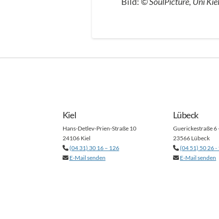
Bild:
© SoulPicture, Uni Kie
Kiel
Lübeck
Hans-Detlev-Prien-Straße 10
Guerickestraße 6 
24106 Kiel
23566 Lübeck
(04 31) 30 16 – 126
(04 51) 50 26 -
E-Mail senden
E-Mail senden