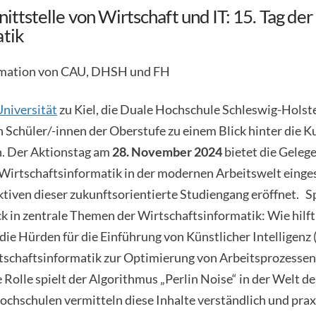
nittstelle von Wirtschaft und IT: 15. Tag der
atik
mation von CAU, DHSH und FH
Universität
zu Kiel, die Duale Hochschule Schleswig-Holste
 Schüler/-innen der Oberstufe zu einem Blick hinter die K
n. Der Aktionstag am
28. November 2024
bietet die Geleg
 Wirtschaftsinformatik in der modernen Arbeitswelt einge
ektiven dieser zukunftsorientierte Studiengang eröffnet.
ick in zentrale Themen der Wirtschaftsinformatik: Wie hi
die Hürden für die Einführung von Künstlicher Intelligenz
rtschaftsinformatik zur Optimierung von Arbeitsprozessen
Rolle spielt der Algorithmus „Perlin Noise“ in der Welt d
ochschulen vermitteln diese Inhalte verständlich und prax