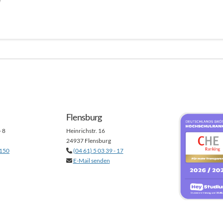
l
Flensburg
- 8
Heinrichstr. 16
24937 Flensburg
 150
(04 61) 5 03 39 - 17
E-Mail senden