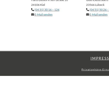
24106 Kiel
23566 Lübeck
(04 31) 30 16 – 126
(04 51) 50 26 -
E-Mail senden
E-Mail senden
IMPRES
Privatsphäre-Ein