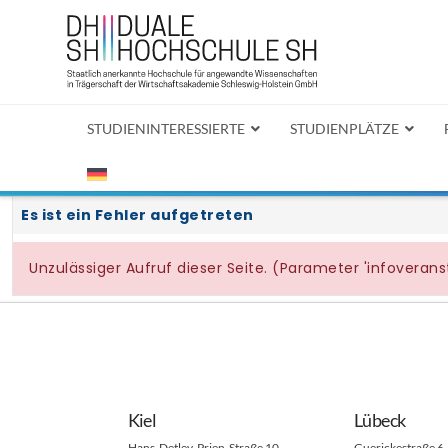
STUDIENINTERESSIERTE
STUDIENPLÄTZE
Kiel
Lübeck
Hans-Detlev-Prien-Straße 10
Guerickestraße 6 