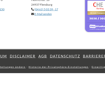
24937 Flensburg
 150
(04 61) 5 03 39 - 17
E-Mail senden
SUM
DISCLAIMER
AGB
DATENSCHUTZ
BARRIERE
stellungen ändern
|
Historie der Privatsphäre-Einstellungen
|
Einwilli