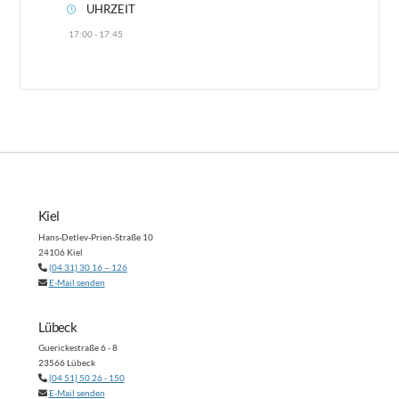
UHRZEIT
17:00 - 17:45
Kiel
Hans-Detlev-Prien-Straße 10
24106 Kiel
(04 31) 30 16 – 126
E-Mail senden
Lübeck
Guerickestraße 6 - 8
23566 Lübeck
(04 51) 50 26 - 150
E-Mail senden