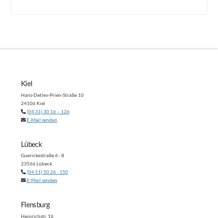
Kiel
Hans-Detlev-Prien-Straße 10
24106 Kiel
(04 31) 30 16 – 126
E-Mail senden
Lübeck
Guerickestraße 6 - 8
23566 Lübeck
(04 51) 50 26 - 150
E-Mail senden
Flensburg
Heinrichstr. 16