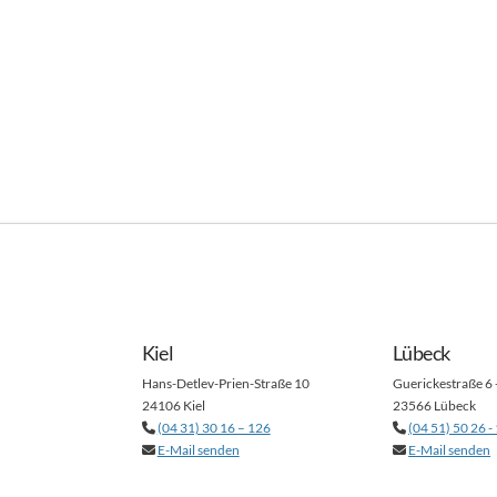
Kiel
Lübeck
Hans-Detlev-Prien-Straße 10
Guerickestraße 6 
24106 Kiel
23566 Lübeck
(04 31) 30 16 – 126
(04 51) 50 26 -
E-Mail senden
E-Mail senden