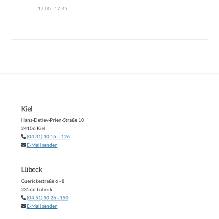
17:00 - 17:45
Kiel
Hans-Detlev-Prien-Straße 10
24106 Kiel
(04 31) 30 16 – 126
E-Mail senden
Lübeck
Guerickestraße 6 - 8
23566 Lübeck
(04 51) 50 26 - 150
E-Mail senden