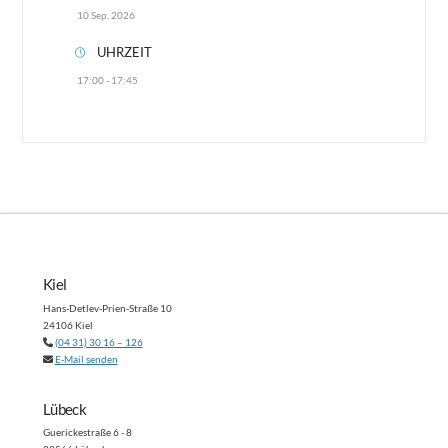
10 Sep. 2026
UHRZEIT
17:00 - 17:45
Kiel
Hans-Detlev-Prien-Straße 10
24106 Kiel
(04 31) 30 16 – 126
E-Mail senden
Lübeck
Guerickestraße 6 - 8