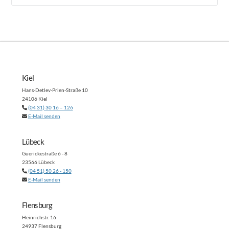
Kiel
Hans-Detlev-Prien-Straße 10
24106 Kiel
(04 31) 30 16 – 126
E-Mail senden
Lübeck
Guerickestraße 6 - 8
23566 Lübeck
(04 51) 50 26 - 150
E-Mail senden
Flensburg
Heinrichstr. 16
24937 Flensburg