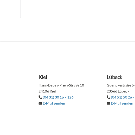
Kiel
Lübeck
Hans-Detlev-Prien-Straße 10
Guerickestraße 6 
24106 Kiel
23566 Lübeck
(04 31) 30 16 – 126
(04 51) 50 26 -
E-Mail senden
E-Mail senden