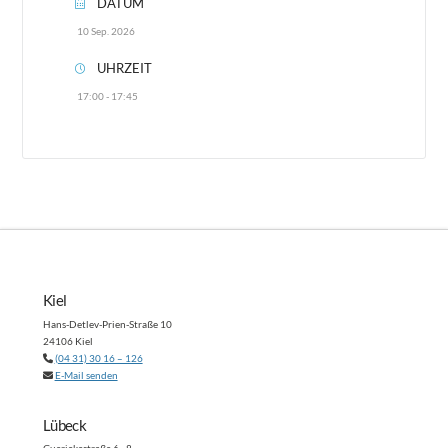
DATUM
10 Sep. 2026
UHRZEIT
17:00 - 17:45
Kiel
Hans-Detlev-Prien-Straße 10
24106 Kiel
(04 31) 30 16 – 126
E-Mail senden
Lübeck