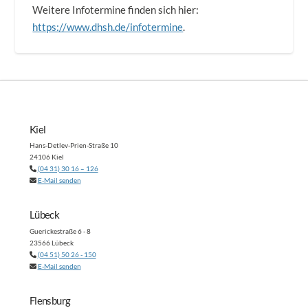
Weitere Infotermine finden sich hier:
https://www.dhsh.de/infotermine
.
Kiel
Hans-Detlev-Prien-Straße 10
24106 Kiel
(04 31) 30 16 – 126
E-Mail senden
Lübeck
Guerickestraße 6 - 8
23566 Lübeck
(04 51) 50 26 - 150
E-Mail senden
Flensburg