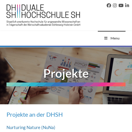
Menu
Projekte
Projekte an der DHSH
Nurturing Nature (NuNa)