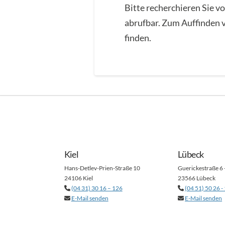
Bitte recherchieren Sie v
abrufbar. Zum Auffinden v
finden.
Kiel
Lübeck
Hans-Detlev-Prien-Straße 10
Guerickestraße 6 
24106 Kiel
23566 Lübeck
(04 31) 30 16 – 126
(04 51) 50 26 -
E-Mail senden
E-Mail senden