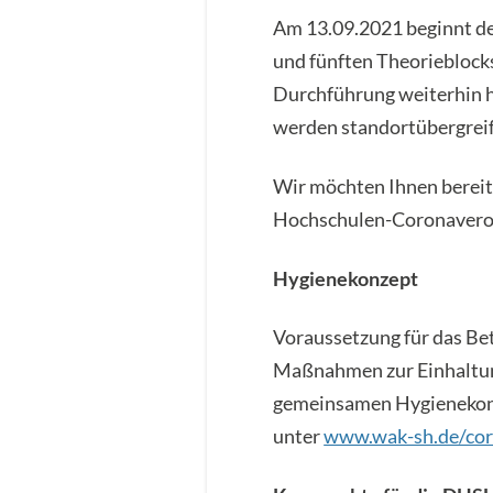
Am 13.09.2021 beginnt de
und fünften Theorieblocks
Durchführung weiterhin h
werden standortübergreif
Wir möchten Ihnen bereits
Hochschulen-Coronaveror
Hygienekonzept
Voraussetzung für das Be
Maßnahmen zur Einhaltung
gemeinsamen Hygienekonz
unter
www.wak-sh.de/co