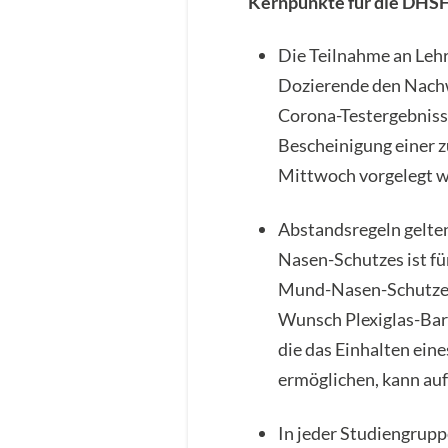
Kernpunkte für die DHS
Die Teilnahme an Lehr
Dozierende den Nachw
Corona-Testergebnisse
Bescheinigung einer 
Mittwoch vorgelegt 
Abstandsregeln gelten
Nasen-Schutzes ist für
Mund-Nasen-Schutzes 
Wunsch Plexiglas-Barr
die das Einhalten ein
ermöglichen, kann au
In jeder Studiengrupp