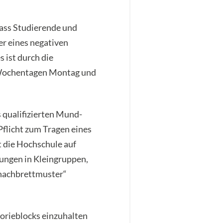
dass Studierende und
r eines negativen
 ist durch die
n Wochentagen Montag und
 qualifizierten Mund-
Pflicht zum Tragen eines
 die Hochschule auf
tungen in Kleingruppen,
chachbrettmuster“
eorieblocks einzuhalten