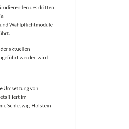
Studierenden des dritten
ie
e und Wahlpflichtmodule
ührt.
 der aktuellen
hgeführt werden wird.
die Umsetzung von
tailliert im
ie Schleswig-Holstein