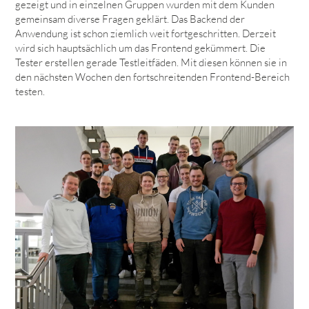
gezeigt und in einzelnen Gruppen wurden mit dem Kunden
gemeinsam diverse Fragen geklärt. Das Backend der
Anwendung ist schon ziemlich weit fortgeschritten. Derzeit
wird sich hauptsächlich um das Frontend gekümmert. Die
Tester erstellen gerade Testleitfäden. Mit diesen können sie in
den nächsten Wochen den fortschreitenden Frontend-Bereich
testen.