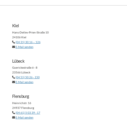
Kiel
Hans-Detlev-Prien-Straße 10
24106 Kiel
(04 31) 30 16 – 126
E-Mail senden
Lübeck
Guerickestraße 6 - 8
23566 Lübeck
(04 51) 50 26 - 150
E-Mail senden
Flensburg
Heinrichstr. 16
24937 Flensburg
(04 61) 5 03 39 - 17
E-Mail senden