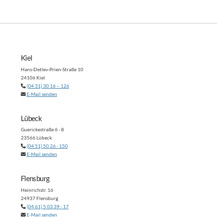
Kiel
Hans-Detlev-Prien-Straße 10
24106 Kiel
(04 31) 30 16 – 126
E-Mail senden
Lübeck
Guerickestraße 6 - 8
23566 Lübeck
(04 51) 50 26 - 150
E-Mail senden
Flensburg
Heinrichstr. 16
24937 Flensburg
(04 61) 5 03 39 - 17
E-Mail senden