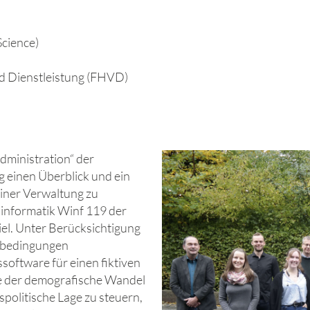
Science)
d Dienstleistung (FHVD)
dministration“ der
 einen Überblick und ein
einer Verwaltung zu
sinformatik Winf 119 der
el. Unter Berücksichtigung
nbedingungen
oftware für einen fiktiven
ie der demografische Wandel
tspolitische Lage zu steuern,