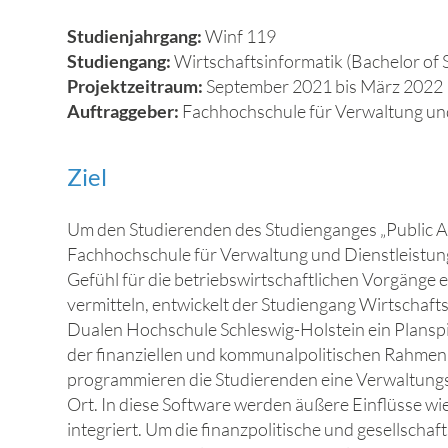
Studienjahrgang:
Winf 119
Studiengang:
Wirtschaftsinformatik (Bachelor of 
Projektzeitraum:
September 2021 bis März 2022
Auftraggeber:
Fachhochschule für Verwaltung un
Ziel
Um den Studierenden des Studienganges „Public A
Fachhochschule für Verwaltung und Dienstleistung
Gefühl für die betriebswirtschaftlichen Vorgänge 
vermitteln, entwickelt der Studiengang Wirtschaft
Dualen Hochschule Schleswig-Holstein ein Planspi
der finanziellen und kommunalpolitischen Rahme
programmieren die Studierenden eine Verwaltungss
Ort. In diese Software werden äußere Einflüsse w
integriert. Um die finanzpolitische und gesellschaf