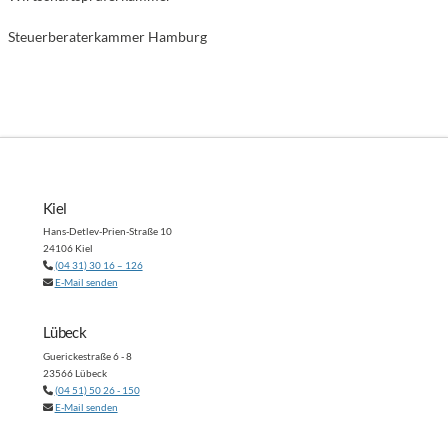
Steuerberaterkammer Hamburg
Kiel
Hans-Detlev-Prien-Straße 10
24106 Kiel
(04 31) 30 16 – 126
E-Mail senden
Lübeck
Guerickestraße 6 - 8
23566 Lübeck
(04 51) 50 26 - 150
E-Mail senden