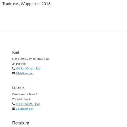
Trade e.V., Wuppertal, 2013
Kiel
Hans-Detlev-Prien-Straße 10
24106 Kiel
(04 31) 30 16 – 126
E-Mail senden
Lübeck
Guerickestraße 6 - 8
23566 Lübeck
(04 51) 50 26 - 150
E-Mail senden
Flensburg