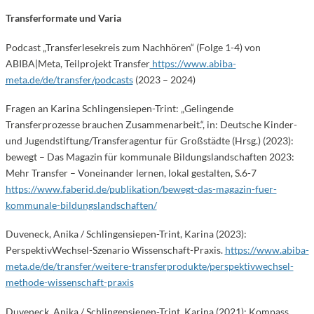
Transferformate und Varia
Podcast „Transferlesekreis zum Nachhören“ (Folge 1-4) von
ABIBA|Meta, Teilprojekt Transfer
https://www.abiba-
meta.de/de/transfer/podcasts
(2023 – 2024)
Fragen an Karina Schlingensiepen-Trint: „Gelingende
Transferprozesse brauchen Zusammenarbeit.“, in: Deutsche Kinder-
und Jugendstiftung/Transferagentur für Großstädte (Hrsg.) (2023):
bewegt – Das Magazin für kommunale Bildungslandschaften 2023:
Mehr Transfer – Voneinander lernen, lokal gestalten, S.6-7
https://www.faberid.de/publikation/bewegt-das-magazin-fuer-
kommunale-bildungslandschaften/
Duveneck, Anika / Schlingensiepen-Trint, Karina (2023):
PerspektivWechsel-Szenario Wissenschaft-Praxis.
https://www.abiba-
meta.de/de/transfer/weitere-transferprodukte/perspektivwechsel-
methode-wissenschaft-praxis
Duveneck, Anika / Schlingensiepen-Trint, Karina (2021): Kompass