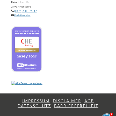
Heinrichstr. 16
24937 Flensburg
(04 61) 5 03 39 - 17
E-Mail senden
IMPRESSUM
DISCLAIMER
AGB
DATENSCHUTZ
BARRIEREFREIHEIT