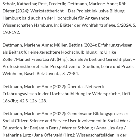
Scholz, Katharina; Rost, Frederik; Dettmann, Marlene-Anne; Röh,
Dieter (2024): Werkstattbericht – Das Projekt Inklusive Bildung
Hamburg bald auch an der Hochschule für Angewandte
Wissenschaften Hamburg. In: Blätter der Wohlfahrtspflege, 5/2024, S.
190-192.
Dettmann, Marlene-Anne; Müller, Bettina (2024): Erfahrungswissen
als Beitrag für eine gerechtere Hochschulbildung. In: Ulrike
Zöller/Manuel Freis/Lea Alt (Hrg.): Soziale Arbeit und Gerechtigkeit –
Professionstheoretische Perspektiven für Studium, Lehre und Praxis.
Weinheim, Basel: Belz Juventa, S. 72-84.
Dettmann, Marlene-Anne (2022): Über das Netzwerk
Erfahrungswissen in der Hochschulbildung In: Widersprüche, Heft
166/Jhg. 42 S. 126-128.
Dettmann, Marlene-Anne (2022): Gemeinsame Bildungsprozesse:
Social Citizen Science and Service User Involvement in Social Work
Education. In: Benjamin Benz / Werner Schönig / Anna Liza Arp /
Katharina Lutz / Jana Offergeld (Hrg.): Wissenschaftsläden in der