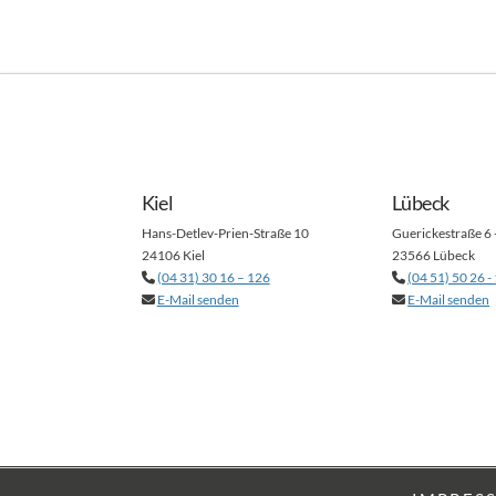
Kiel
Lübeck
Hans-Detlev-Prien-Straße 10
Guerickestraße 6 
24106 Kiel
23566 Lübeck
(04 31) 30 16 – 126
(04 51) 50 26 -
E-Mail senden
E-Mail senden