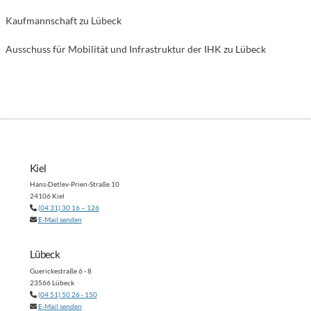
Kaufmannschaft zu Lübeck
Ausschuss für Mobilität und Infrastruktur der IHK zu Lübeck
Kiel
Hans-Detlev-Prien-Straße 10
24106 Kiel
(04 31) 30 16 – 126
E-Mail senden
Lübeck
Guerickestraße 6 - 8
23566 Lübeck
(04 51) 50 26 - 150
E-Mail senden