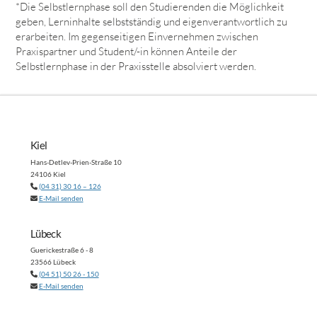
*Die Selbstlernphase soll den Studierenden die Möglichkeit
geben, Lerninhalte selbstständig und eigenverantwortlich zu
erarbeiten. Im gegenseitigen Einvernehmen zwischen
Praxispartner und Student/-in können Anteile der
Selbstlernphase in der Praxisstelle absolviert werden.
Kiel
Hans-Detlev-Prien-Straße 10
24106 Kiel
(04 31) 30 16 – 126
E-Mail senden
Lübeck
Guerickestraße 6 - 8
23566 Lübeck
(04 51) 50 26 - 150
E-Mail senden