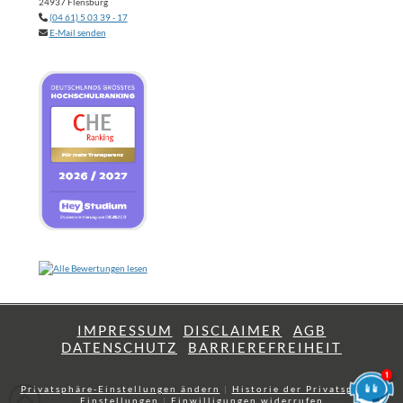
24937 Flensburg
(04 61) 5 03 39 - 17
E-Mail senden
IMPRESSUM
DISCLAIMER
AGB
DATENSCHUTZ
BARRIEREFREIHEIT
Privatsphäre-Einstellungen ändern
|
Historie der Privatsphäre-
Einstellungen
|
Einwilligungen widerrufen