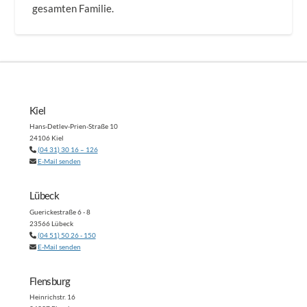
gesamten Familie.
Kiel
Hans-Detlev-Prien-Straße 10
24106 Kiel
(04 31) 30 16 – 126
E-Mail senden
Lübeck
Guerickestraße 6 - 8
23566 Lübeck
(04 51) 50 26 - 150
E-Mail senden
Flensburg
Heinrichstr. 16