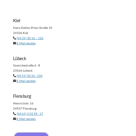
Kiel
Hans-Detlev-Prien-Straße 10
24106 Kiel
(04 31) 30 16 – 126
E-Mail senden
Lübeck
Guerickestraße 6 - 8
23566 Lübeck
(04 51) 50 26 - 150
E-Mail senden
Flensburg
Heinrichstr. 16
24937 Flensburg
(04 61) 5 03 39 - 17
E-Mail senden