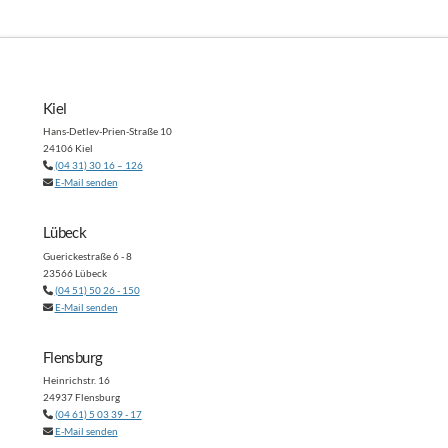
Kiel
Hans-Detlev-Prien-Straße 10
24106 Kiel
(04 31) 30 16 – 126
E-Mail senden
Lübeck
Guerickestraße 6 - 8
23566 Lübeck
(04 51) 50 26 - 150
E-Mail senden
Flensburg
Heinrichstr. 16
24937 Flensburg
(04 61) 5 03 39 - 17
E-Mail senden