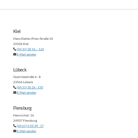
Kiel
Hans-Detlev-Prien-Straße 10
24106 Kiel
(04 31) 30 16 – 126
E-Mail senden
Lübeck
Guerickestraße 6 - 8
23566 Lübeck
(04 51) 50 26 - 150
E-Mail senden
Flensburg
Heinrichstr. 16
24937 Flensburg
(04 61) 5 03 39 - 17
E-Mail senden