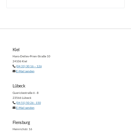
Kiel
Hans-Detlev-Prien-Straße 10
24106 Kiel
(04 31) 30 16 – 126
E-Mail senden
Lübeck
Guerickestraße 6 - 8
23566 Lübeck
(04 51) 50 26 - 150
E-Mail senden
Flensburg
Heinrichstr. 16