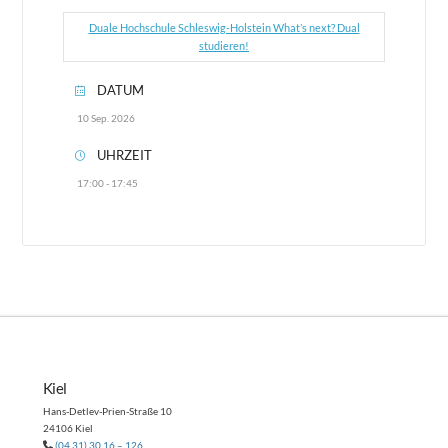
Duale Hochschule Schleswig-Holstein What’s next? Dual
studieren!
DATUM
10 Sep. 2026
UHRZEIT
17:00 - 17:45
Kiel
Hans-Detlev-Prien-Straße 10
24106 Kiel
(04 31) 30 16 – 126