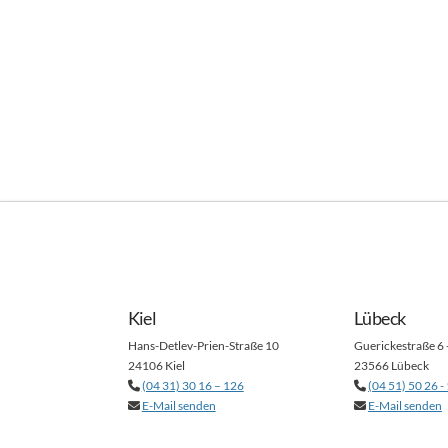
Kiel
Lübeck
Hans-Detlev-Prien-Straße 10
Guerickestraße 6 
24106 Kiel
23566 Lübeck
(04 31) 30 16 – 126
(04 51) 50 26 -
E-Mail senden
E-Mail senden