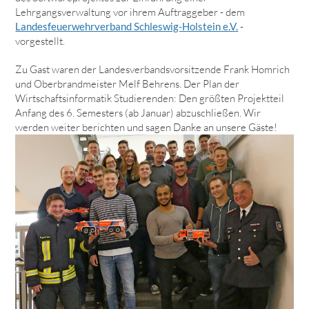
Lehrgangsverwaltung vor ihrem Auftraggeber - dem
Landesfeuerwehrverband Schleswig-Holstein e.V.
-
vorgestellt.
Zu Gast waren der Landesverbandsvorsitzende Frank Homrich
und Oberbrandmeister Melf Behrens. Der Plan der
Wirtschaftsinformatik Studierenden: Den größten Projektteil
Anfang des 6. Semesters (ab Januar) abzuschließen. Wir
werden weiter berichten und sagen Danke an unsere Gäste!