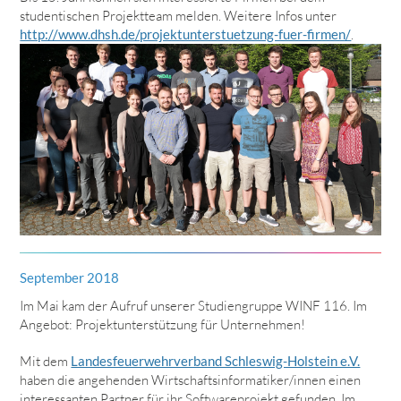
studentischen Projektteam melden. Weitere Infos unter
http://www.dhsh.de/projektunterstuetzung-fuer-firmen/
.
September 2018
Im Mai kam der Aufruf unserer Studiengruppe WINF 116. Im
Angebot: Projektunterstützung für Unternehmen!
Mit dem
Landesfeuerwehrverband Schleswig-Holstein e.V.
haben die angehenden Wirtschaftsinformatiker/innen einen
interessanten Partner für ihr Softwareprojekt gefunden. Im